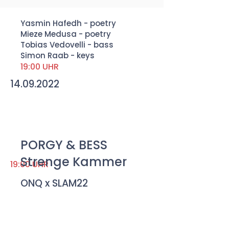
Yasmin Hafedh - poetry
Mieze Medusa - poetry
Tobias Vedovelli - bass
Simon Raab - keys
19:00 UHR
14.09.2022
PORGY & BESS
Strenge Kammer
19:00 UHR
ONQ x SLAM22