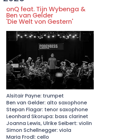
onQ feat. Tijn Wybenga &
Ben van Gelder
'Die Welt von Gestern'
Alsitair Payne: trumpet
Ben van Gelder: alto saxophone
Stepan Flagar: tenor saxophone
Leonhard Skorupa: bass clarinet
Joanna Lewis, Ulrike Seibert: violin
Simon Schellnegger: viola
Maria Frodl: cello