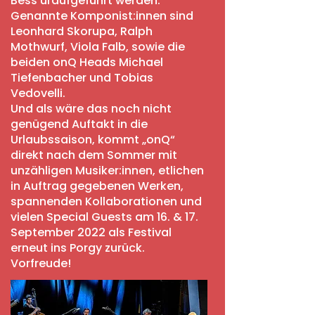
Bess uraufgeführt werden.
Genannte Komponist:innen sind
Leonhard Skorupa, Ralph
Mothwurf, Viola Falb, sowie die
beiden onQ Heads Michael
Tiefenbacher und Tobias
Vedovelli.
Und als wäre das noch nicht
genügend Auftakt in die
Urlaubssaison, kommt „onQ“
direkt nach dem Sommer mit
unzähligen Musiker:innen, etlichen
in Auftrag gegebenen Werken,
spannenden Kollaborationen und
vielen Special Guests am 16. & 17.
September 2022 als Festival
erneut ins Porgy zurück.
Vorfreude!